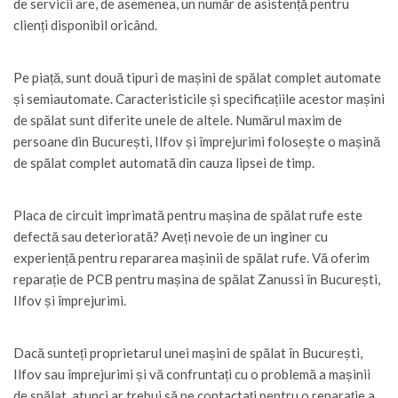
de servicii are, de asemenea, un număr de asistență pentru
clienți disponibil oricând.
Pe piață, sunt două tipuri de mașini de spălat complet automate
și semiautomate. Caracteristicile și specificațiile acestor mașini
de spălat sunt diferite unele de altele. Numărul maxim de
persoane din București, Ilfov și împrejurimi folosește o mașină
de spălat complet automată din cauza lipsei de timp.
Placa de circuit imprimată pentru mașina de spălat rufe este
defectă sau deteriorată? Aveți nevoie de un inginer cu
experiență pentru repararea mașinii de spălat rufe. Vă oferim
reparație de PCB pentru mașina de spălat Zanussi în București,
Ilfov și împrejurimi.
Dacă sunteți proprietarul unei mașini de spălat în București,
Ilfov sau împrejurimi și vă confruntați cu o problemă a mașinii
de spălat, atunci ar trebui să ne contactați pentru o reparație a