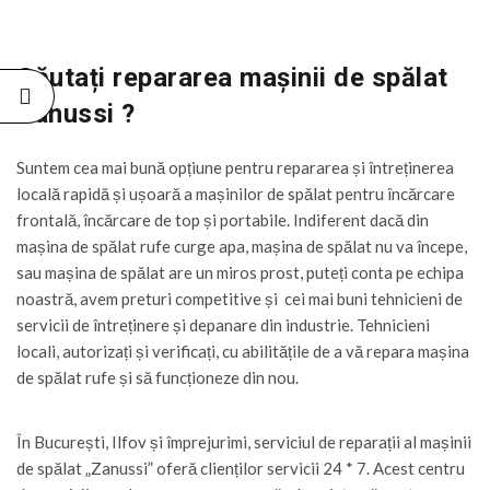
Căutați repararea mașinii de spălat
Zanussi ?
Suntem cea mai bună opțiune pentru repararea și întreținerea
locală rapidă și ușoară a mașinilor de spălat pentru încărcare
frontală, încărcare de top și portabile. Indiferent dacă din
mașina de spălat rufe curge apa, mașina de spălat nu va începe,
sau mașina de spălat are un miros prost, puteți conta pe echipa
noastră, avem preturi competitive și cei mai buni tehnicieni de
servicii de întreținere și depanare din industrie. Tehnicieni
locali, autorizați și verificați, cu abilitățile de a vă repara mașina
de spălat rufe și să funcționeze din nou.
În București, Ilfov și împrejurimi, serviciul de reparații al mașinii
de spălat „Zanussi” oferă clienților servicii 24 * 7. Acest centru