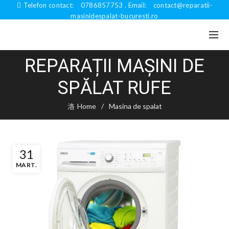
Telefon contact:
0786857753
. Email:
contact@reparatii-
masinidespalat-bucuresti.ro
REPARAȚII MAȘINI DE
SPĂLAT RUFE
Home
Masina de spalat
31
MART.